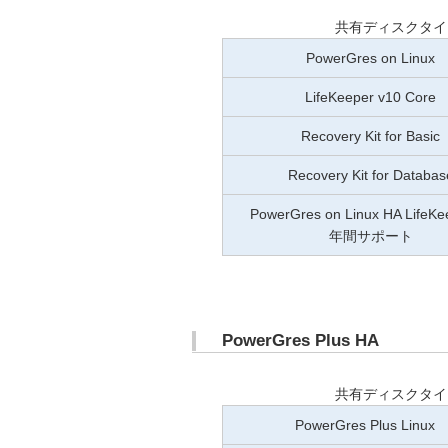
共有ディスクタイプ
PowerGres on Linux
LifeKeeper v10 Core
Recovery Kit for Basic
Recovery Kit for Databas
PowerGres on Linux HA LifeK
年間サポート
PowerGres Plus HA
共有ディスクタイプ
PowerGres Plus Linux