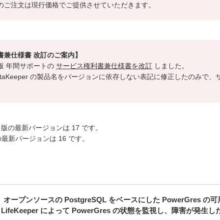
でのご注文は現行価格でご提供させていただきます。
利書兼仕様書 改訂のご案内】
per 版 年間サポートの
サービス権利書兼仕様書を改訂
しました。
r／DataKeeper の製品名をバージョンに依存しない表記に修正したのみ
Keeper 版の最新バージョンは 17 です。
per 版の最新バージョンは 16 です。
per 版は、オープンソースの PostgreSQL をベースにした PowerGr
LifeKeeper によって PowerGres の状態を監視し、障害が