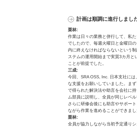
計画は順調に進行しまし
栗林:
作業は日々の業務と併行して、私た
でしたので、毎週火曜日と金曜日の
内に終えなければならないという制
ステムの運用開始まで実質3カ月と
ことが前提でした。
三成:
今回、SRA OSS, Inc. 日本
な支援をお願いしていました。まず
で得られた解決法や助言を会社に持
ム部員に説明し、全員が同じレベル
さらに研修会後にも助言やサポート
ながら作業を進めることができまし
栗林:
全員が協力しながら当初予定通りシ