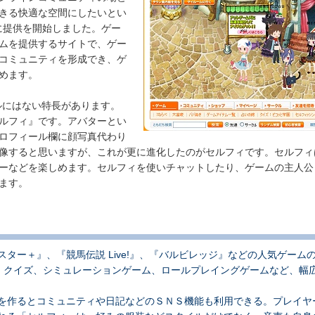
きる快適な空間にしたいとい
9 日に提供を開始しました。ゲー
ムを提供するサイトで、ゲー
コミュニティを形成でき、ゲ
めます。
タルにはない特長があります。
ルフィ』です。アバターとい
ロフィール欄に顔写真代わり
像すると思いますが、これが更に進化したのがセルフィです。セルフィ
ーなどを楽しめます。セルフィを使いチャットしたり、ゲームの主人公
ます。
ックスター＋』、『競馬伝説 Live!』、『バルビレッジ』などの人気ゲー
、クイズ、シミュレーションゲーム、ロールプレイングゲームなど、幅
ージを作るとコミュニティや日記などのＳＮＳ機能も利用できる。プレイ