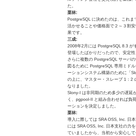
た。
栗林:
PostgreSQL に決めたのは、
活かせることや価格面で２～３割安
果です。
三成:
2008年2月には PostgreSQL 
登場したばかりだったので、安定性を重視し
さらに複数の PostgreSQL サ
図るために PostgreSQL 専用ミド
ーションシステム構築のために「Slo
の上に、マスター・スレーブ 1：2
なりました。
Slony-I は非同期のため多少の遅延
く、pgpool-II と組み合わせれ
ーションを決定しました。
栗林:
導入に際しては SRA OSS, I
には SRA OSS, Inc. 日本支
ていましたから、当初から安心して