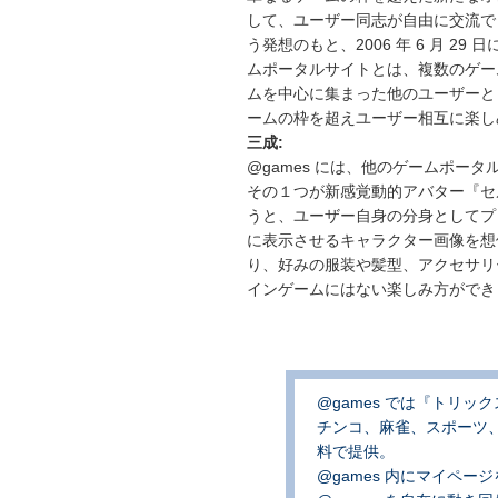
して、ユーザー同志が自由に交流で
う発想のもと、2006 年 6 月 2
ムポータルサイトとは、複数のゲー
ムを中心に集まった他のユーザーと
ームの枠を超えユーザー相互に楽し
三成:
@games には、他のゲームポー
その１つが新感覚動的アバター『セ
うと、ユーザー自身の分身としてプ
に表示させるキャラクター画像を想
り、好みの服装や髪型、アクセサリ
インゲームにはない楽しみ方ができ
@games では『トリ
チンコ、麻雀、スポーツ
料で提供。
@games 内にマイペ