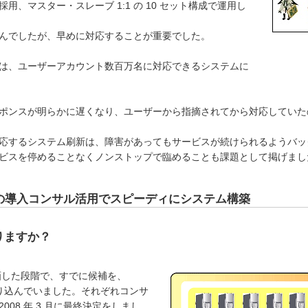
.1 を採用、マスター・スレーブ 1:1 の 10 セット構成で運用し
んでしたが、早めに対応することが重要でした。
までには、ユーザーアカウント数百万名に対応できるシステムに
ポンスが明らかに遅くなり、ユーザーから指摘されてから対応していた
応するシステム刷新は、障害があってもサービスが続けられるようバッ
ビスを停めることなくノンストップで臨めることも課題として掲げまし
日本支社の導入コンサル活用でスピーディにシステム構築
りますか？
を計画した段階で、すでに候補を、
２つに絞り込んでいました。それぞれコンサ
08 年 3 月に最終決定をしまし