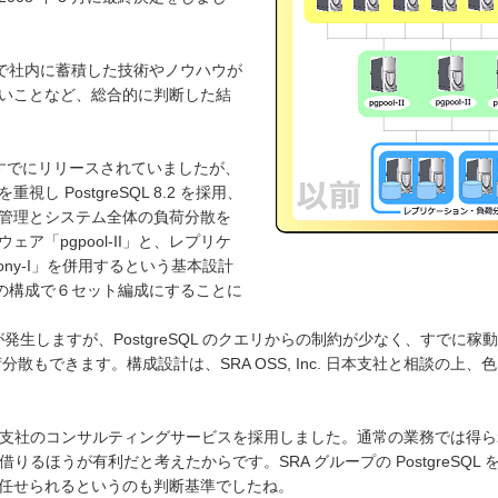
これまで社内に蓄積した技術やノウハウが
いことなど、総合的に判断した結
8.3 がすでにリリースされていましたが、
 PostgreSQL 8.2 を採用、
ーバの管理とシステム全体の負荷分散を
ルウェア「pgpool-II」と、レプリケ
ny-I」を併用するという基本設計
 の構成で６セット編成にすることに
が発生しますが、PostgreSQL のクエリからの制約が少なく、すでに稼動して
ば負荷分散もできます。構成設計は、SRA OSS, Inc. 日本支社と相談
nc. 日本支社のコンサルティングサービスを採用しました。通常の業務では
社の力を借りるほうが有利だと考えたからです。SRA グループの Postgre
任せられるというのも判断基準でしたね。