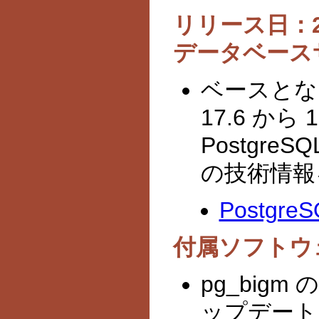
リリース日：202
データベース
ベースとなる
17.6 か
Postgre
の技術情報
Postgre
付属ソフトウ
pg_bigm
ップデート