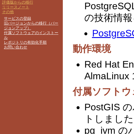
Postgre
の技術情報
Postgre
動作環境
Red Hat Ent
AlmaLin
付属ソフトウ
PostGIS
トしました (e
pg_ivm