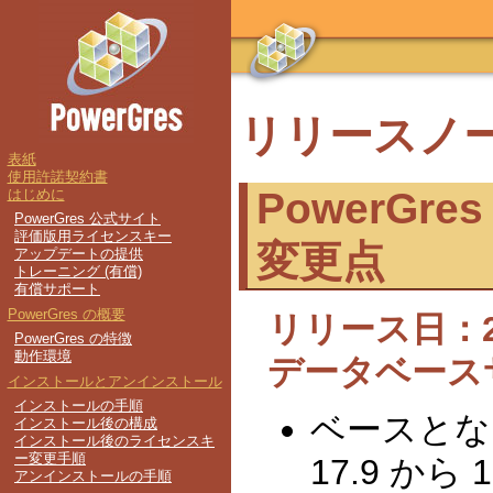
リリースノ
PowerGres 
変更点
リリース日：202
データベース
ベースとなる
17.9 か