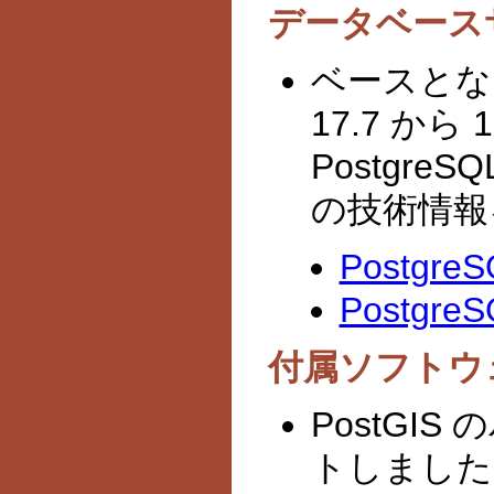
データベース
ベースとなる
17.7 か
Postgre
の技術情報
Postgre
Postgre
付属ソフトウ
PostGIS
トしました(