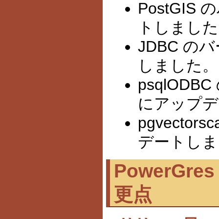
PostGIS
トしました。(R
JDBC の
しました。
psqlODB
にアップデ
pgvector
デートしま
PowerGres 
更点