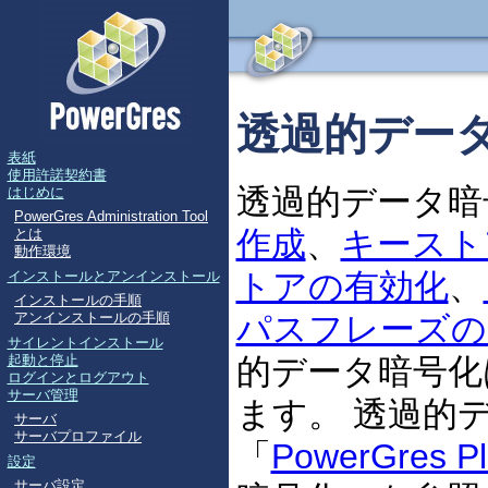
透過的デー
透過的データ暗
作成
、
キースト
トアの有効化
、
パスフレーズの
的データ暗号化は 
ます。 透過的
「
PowerGres