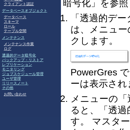
暗号化」を参照
「透過的デー
は、メニュー
クします。
PowerGr
ーは表示され
メニューの「
ると、「透過
す。 マスタ